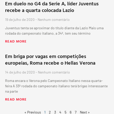
Em duelo no G4 da Serie A, líder Juventus
recebe a quarta colocada Lazio
19 de julho de 2020
Nenhum comentário
Juventus tenta se aproximar do título diante da Lazio Mais uma
rodada do campeonato italiano, a 34ª, tem seu término
READ MORE
Em briga por vagas em competições
europeias, Roma recebe o Hellas Verona
14 de julho de 2020
Nenhum comentário
Roma encara o Verona pelo Campeonato Italiano nessa quarta-
feira A 33ª rodada do campeonato italiano terá brigas interessante
na parte
READ MORE
« Previous
1
2
3
4
5
6
7
Next »