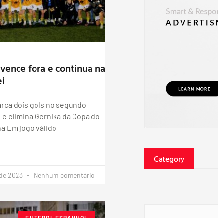
 vence fora e continua na
ei
rca dois gols no segundo
e elimina Gernika da Copa do
a Em jogo válido
Category
 de 2023
Nenhum comentário
FUTEBOL ESPANHOL