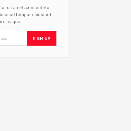
or sit amet, consectetur
 eiusmod tempor ncididunt
lore magna
SIGN UP