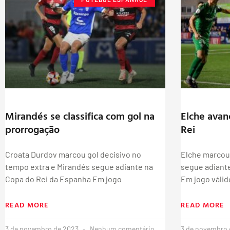
Mirandés se classifica com gol na
Elche avan
prorrogação
Rei
Croata Durdov marcou gol decisivo no
Elche marcou
tempo extra e Mirandés segue adiante na
segue adiant
Copa do Rei da Espanha Em jogo
Em jogo válid
READ MORE
READ MORE
3 de novembro de 2023
Nenhum comentário
3 de novembro