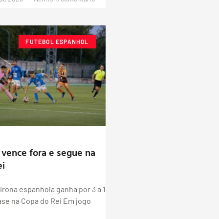
FUTEBOL ESPANHOL
vence fora e segue na
ei
irona espanhola ganha por 3 a 1
ase na Copa do Rei Em jogo