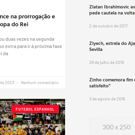
Zlatan Ibrahimovic a
pede cautela na volt
nce na prorrogação e
opa do Rei
2 de outubro de 2017
ou duas vezes na segunda
Ziyech, estrela do Aj
o extra para ir à próxima fase
Sevilla
i da
28 de julho de 2019
Zinho comemora fim d
 de 2023
Nenhum comentário
satisfeito”
3 de agosto de 2016
FUTEBOL ESPANHOL