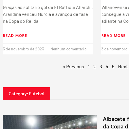
Graças ao solitário gol de El Battioui Aharchi,
Villanovense 
Arandina venceu Murcia e avançou de fase
consegue a vi
na Copa do Rei da
adiante na Co
READ MORE
READ MORE
3 de novembro de 2023
Nenhum comentário
3 de novembro
« Previous
1
2
3
4
5
Next
Category: Futebol
Albacete f
da Copa d