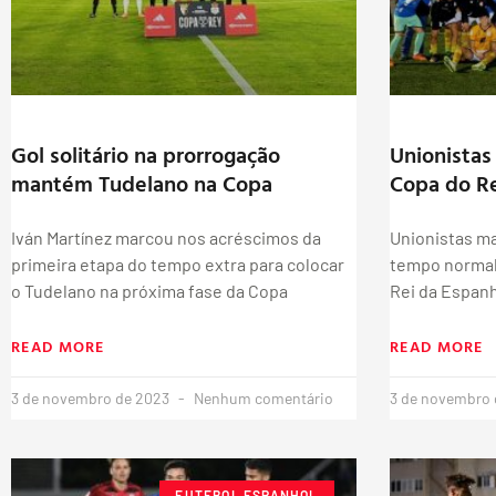
Gol solitário na prorrogação
Unionistas
mantém Tudelano na Copa
Copa do R
Iván Martínez marcou nos acréscimos da
Unionistas ma
primeira etapa do tempo extra para colocar
tempo normal 
o Tudelano na próxima fase da Copa
Rei da Espanh
READ MORE
READ MORE
3 de novembro de 2023
Nenhum comentário
3 de novembro
FUTEBOL ESPANHOL