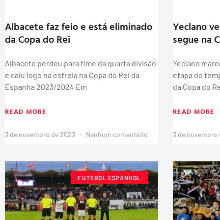
Albacete faz feio e está eliminado
Yeclano ve
da Copa do Rei
segue na C
Albacete perdeu para time da quarta divisão
Yeclano marc
e caiu logo na estreia na Copa do Rei da
etapa do temp
Espanha 2023/2024 Em
da Copa do Re
READ MORE
READ MORE
3 de novembro de 2023
Nenhum comentário
3 de novembro
FUTEBOL ESPANHOL