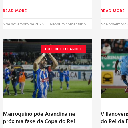
READ MORE
READ MORE
3 de novembro de 2023
Nenhum comentário
3 de novembro
FUTEBOL ESPANHOL
Marroquino põe Arandina na
Villanovens
próxima fase da Copa do Rei
do Rei da 