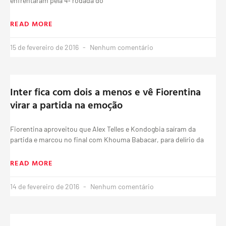
enfrentaram pela 4ª rodada do
READ MORE
15 de fevereiro de 2016
Nenhum comentário
Inter fica com dois a menos e vê Fiorentina
virar a partida na emoção
Fiorentina aproveitou que Alex Telles e Kondogbia saíram da
partida e marcou no final com Khouma Babacar, para delírio da
READ MORE
14 de fevereiro de 2016
Nenhum comentário