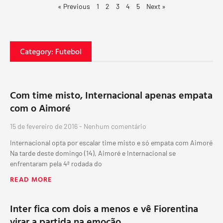
« Previous
1
2
3
4
5
Next »
Category: Futebol
Com time misto, Internacional apenas empata
com o Aimoré
15 de fevereiro de 2016
Nenhum comentário
Internacional opta por escalar time misto e só empata com Aimoré
Na tarde deste domingo (14), Aimoré e Internacional se
enfrentaram pela 4ª rodada do
READ MORE
Inter fica com dois a menos e vê Fiorentina
virar a partida na emoção