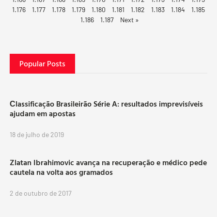
1.176
1.177
1.178
1.179
1.180
1.181
1.182
1.183
1.184
1.185
1.186
1.187
Next »
Popular Posts
Сlassificação Brasileirão Série A: resultados imprevisíveis
ajudam em apostas
18 de julho de 2019
Zlatan Ibrahimovic avança na recuperação e médico pede
cautela na volta aos gramados
2 de outubro de 2017