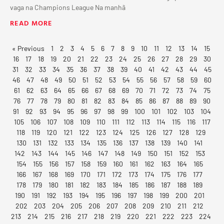
vaga na Champions League Na manhã
READ MORE
« Previous
1
2
3
4
5
6
7
8
9
10
11
12
13
14
15
16
17
18
19
20
21
22
23
24
25
26
27
28
29
30
31
32
33
34
35
36
37
38
39
40
41
42
43
44
45
46
47
48
49
50
51
52
53
54
55
56
57
58
59
60
61
62
63
64
65
66
67
68
69
70
71
72
73
74
75
76
77
78
79
80
81
82
83
84
85
86
87
88
89
90
91
92
93
94
95
96
97
98
99
100
101
102
103
104
105
106
107
108
109
110
111
112
113
114
115
116
117
118
119
120
121
122
123
124
125
126
127
128
129
130
131
132
133
134
135
136
137
138
139
140
141
142
143
144
145
146
147
148
149
150
151
152
153
154
155
156
157
158
159
160
161
162
163
164
165
166
167
168
169
170
171
172
173
174
175
176
177
178
179
180
181
182
183
184
185
186
187
188
189
190
191
192
193
194
195
196
197
198
199
200
201
202
203
204
205
206
207
208
209
210
211
212
213
214
215
216
217
218
219
220
221
222
223
224