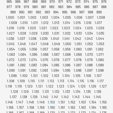
965
966
967
968
969
970
971
972
973
974
975
976
977
978
979
980
981
982
983
984
985
986
987
988
989
990
991
992
993
994
995
996
997
998
999
1.000
1.001
1.002
1.003
1.004
1.005
1.006
1.007
1.008
1.009
1.010
1.011
1.012
1.013
1.014
1.015
1.016
1.017
1.018
1.019
1.020
1.021
1.022
1.023
1.024
1.025
1.026
1.027
1.028
1.029
1.030
1.031
1.032
1.033
1.034
1.035
1.036
1.037
1.038
1.039
1.040
1.041
1.042
1.043
1.044
1.045
1.046
1.047
1.048
1.049
1.050
1.051
1.052
1.053
1.054
1.055
1.056
1.057
1.058
1.059
1.060
1.061
1.062
1.063
1.064
1.065
1.066
1.067
1.068
1.069
1.070
1.071
1.072
1.073
1.074
1.075
1.076
1.077
1.078
1.079
1.080
1.081
1.082
1.083
1.084
1.085
1.086
1.087
1.088
1.089
1.090
1.091
1.092
1.093
1.094
1.095
1.096
1.097
1.098
1.099
1.100
1.101
1.102
1.103
1.104
1.105
1.106
1.107
1.108
1.109
1.110
1.111
1.112
1.113
1.114
1.115
1.116
1.117
1.118
1.119
1.120
1.121
1.122
1.123
1.124
1.125
1.126
1.127
1.128
1.129
1.130
1.131
1.132
1.133
1.134
1.135
1.136
1.137
1.138
1.139
1.140
1.141
1.142
1.143
1.144
1.145
1.146
1.147
1.148
1.149
1.150
1.151
1.152
1.153
1.154
1.155
1.156
1.157
1.158
1.159
1.160
1.161
1.162
1.163
1.164
1.165
1.166
1.167
1.168
1.169
1.170
1.171
1.172
1.173
1.174
1.175