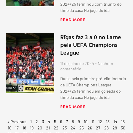
2024/25 terminou com triunfo do
time da casa No jogo de ida
READ MORE
Rīgas faz 3 a 0 no Larne
pela UEFA Champions
League
11 de julho de 2024
Nenhum
comentário
Duelo pela primeira pré-eliminatória
da UEFA Champions League
2024/25 terminou em goleada do
time da casa No jogo de ida
READ MORE
« Previous
1
2
3
4
5
6
7
8
9
10
11
12
13
14
15
16
17
18
19
20
21
22
23
24
25
26
27
28
29
30