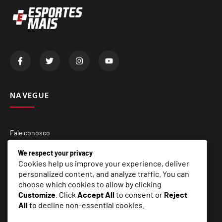
NAVEGUE
Fale conosco
Quem Somos
We respect your privacy
Cookies help us improve your experience, deliver
Matérias Especiais
personalized content, and analyze traffic. You can
choose which cookies to allow by clicking
Customize
. Click
Accept All
to consent or
Reject
SERVIÇOS
All
to decline non-essential cookies.