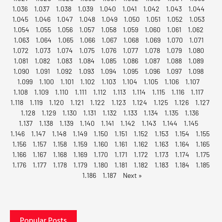
1.036
1.037
1.038
1.039
1.040
1.041
1.042
1.043
1.044
1.045
1.046
1.047
1.048
1.049
1.050
1.051
1.052
1.053
1.054
1.055
1.056
1.057
1.058
1.059
1.060
1.061
1.062
1.063
1.064
1.065
1.066
1.067
1.068
1.069
1.070
1.071
1.072
1.073
1.074
1.075
1.076
1.077
1.078
1.079
1.080
1.081
1.082
1.083
1.084
1.085
1.086
1.087
1.088
1.089
1.090
1.091
1.092
1.093
1.094
1.095
1.096
1.097
1.098
1.099
1.100
1.101
1.102
1.103
1.104
1.105
1.106
1.107
1.108
1.109
1.110
1.111
1.112
1.113
1.114
1.115
1.116
1.117
1.118
1.119
1.120
1.121
1.122
1.123
1.124
1.125
1.126
1.127
1.128
1.129
1.130
1.131
1.132
1.133
1.134
1.135
1.136
1.137
1.138
1.139
1.140
1.141
1.142
1.143
1.144
1.145
1.146
1.147
1.148
1.149
1.150
1.151
1.152
1.153
1.154
1.155
1.156
1.157
1.158
1.159
1.160
1.161
1.162
1.163
1.164
1.165
1.166
1.167
1.168
1.169
1.170
1.171
1.172
1.173
1.174
1.175
1.176
1.177
1.178
1.179
1.180
1.181
1.182
1.183
1.184
1.185
1.186
1.187
Next »
Popular Posts