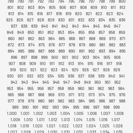
789
790
791
792
793
794
795
796
797
798
799
800
801
802
803
804
805
806
807
808
809
810
811
812
813
814
815
816
817
818
819
820
821
822
823
824
825
826
827
828
829
830
831
832
833
834
835
836
837
838
839
840
841
842
843
844
845
846
847
848
849
850
851
852
853
854
855
856
857
858
859
860
861
862
863
864
865
866
867
868
869
870
871
872
873
874
875
876
877
878
879
880
881
882
883
884
885
886
887
888
889
890
891
892
893
894
895
896
897
898
899
900
901
902
903
904
905
906
907
908
909
910
911
912
913
914
915
916
917
918
919
920
921
922
923
924
925
926
927
928
929
930
931
932
933
934
935
936
937
938
939
940
941
942
943
944
945
946
947
948
949
950
951
952
953
954
955
956
957
958
959
960
961
962
963
964
965
966
967
968
969
970
971
972
973
974
975
976
977
978
979
980
981
982
983
984
985
986
987
988
989
990
991
992
993
994
995
996
997
998
999
1.000
1.001
1.002
1.003
1.004
1.005
1.006
1.007
1.008
1.009
1.010
1.011
1.012
1.013
1.014
1.015
1.016
1.017
1.018
1.019
1.020
1.021
1.022
1.023
1.024
1.025
1.026
1.027
1.028
1.029
1.030
1.031
1.032
1.033
1.034
1.035