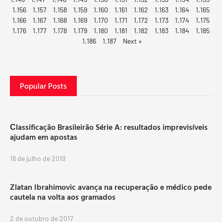
1.156
1.157
1.158
1.159
1.160
1.161
1.162
1.163
1.164
1.165
1.166
1.167
1.168
1.169
1.170
1.171
1.172
1.173
1.174
1.175
1.176
1.177
1.178
1.179
1.180
1.181
1.182
1.183
1.184
1.185
1.186
1.187
Next »
Popular Posts
Сlassificação Brasileirão Série A: resultados imprevisíveis
ajudam em apostas
18 de julho de 2019
Zlatan Ibrahimovic avança na recuperação e médico pede
cautela na volta aos gramados
2 de outubro de 2017