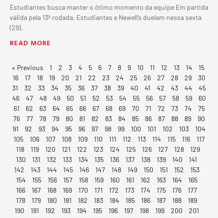
Estudiantes busca manter o ótimo momento da equipe Em partida
válida pela 13ª rodada, Estudiantes e Newell’s duelam nessa sexta
(29),
READ MORE
« Previous
1
2
3
4
5
6
7
8
9
10
11
12
13
14
15
16
17
18
19
20
21
22
23
24
25
26
27
28
29
30
31
32
33
34
35
36
37
38
39
40
41
42
43
44
45
46
47
48
49
50
51
52
53
54
55
56
57
58
59
60
61
62
63
64
65
66
67
68
69
70
71
72
73
74
75
76
77
78
79
80
81
82
83
84
85
86
87
88
89
90
91
92
93
94
95
96
97
98
99
100
101
102
103
104
105
106
107
108
109
110
111
112
113
114
115
116
117
118
119
120
121
122
123
124
125
126
127
128
129
130
131
132
133
134
135
136
137
138
139
140
141
142
143
144
145
146
147
148
149
150
151
152
153
154
155
156
157
158
159
160
161
162
163
164
165
166
167
168
169
170
171
172
173
174
175
176
177
178
179
180
181
182
183
184
185
186
187
188
189
190
191
192
193
194
195
196
197
198
199
200
201