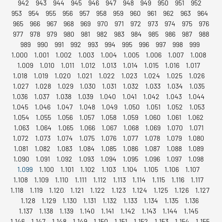
942
943
944
945
946
947
948
949
950
951
952
953
954
955
956
957
958
959
960
961
962
963
964
965
966
967
968
969
970
971
972
973
974
975
976
977
978
979
980
981
982
983
984
985
986
987
988
989
990
991
992
993
994
995
996
997
998
999
1.000
1.001
1.002
1.003
1.004
1.005
1.006
1.007
1.008
1.009
1.010
1.011
1.012
1.013
1.014
1.015
1.016
1.017
1.018
1.019
1.020
1.021
1.022
1.023
1.024
1.025
1.026
1.027
1.028
1.029
1.030
1.031
1.032
1.033
1.034
1.035
1.036
1.037
1.038
1.039
1.040
1.041
1.042
1.043
1.044
1.045
1.046
1.047
1.048
1.049
1.050
1.051
1.052
1.053
1.054
1.055
1.056
1.057
1.058
1.059
1.060
1.061
1.062
1.063
1.064
1.065
1.066
1.067
1.068
1.069
1.070
1.071
1.072
1.073
1.074
1.075
1.076
1.077
1.078
1.079
1.080
1.081
1.082
1.083
1.084
1.085
1.086
1.087
1.088
1.089
1.090
1.091
1.092
1.093
1.094
1.095
1.096
1.097
1.098
1.099
1.100
1.101
1.102
1.103
1.104
1.105
1.106
1.107
1.108
1.109
1.110
1.111
1.112
1.113
1.114
1.115
1.116
1.117
1.118
1.119
1.120
1.121
1.122
1.123
1.124
1.125
1.126
1.127
1.128
1.129
1.130
1.131
1.132
1.133
1.134
1.135
1.136
1.137
1.138
1.139
1.140
1.141
1.142
1.143
1.144
1.145
1.146
1.147
1.148
1.149
1.150
1.151
1.152
1.153
1.154
1.155