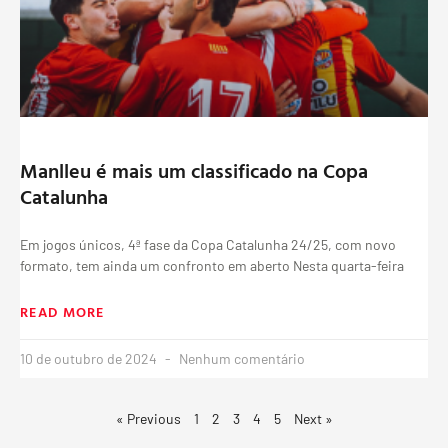
Manlleu é mais um classificado na Copa
Catalunha
Em jogos únicos, 4ª fase da Copa Catalunha 24/25, com novo
formato, tem ainda um confronto em aberto Nesta quarta-feira
READ MORE
10 de outubro de 2024
Nenhum comentário
« Previous
1
2
3
4
5
Next »