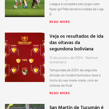
League e completa seis jogos sem
fazer gol Pela terceira rodada da Liga
D
READ MORE
Veja os resultados de ida
das oitavas da
segundona boliviana
12 de outubro de 2024
Nenhum
comentário
Temporada de 2024 da segunda
divisão do futebol boliviano teve o
início do seu mata-mata, com as
oitavas de final
READ MORE
San Martín de Tucumán é