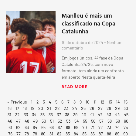
Manlleu é mais um
classificado na Copa
Catalunha
10 de outubro de 2024
Nenhum
comentário
Em jogos únicos, 4ª fase da Copa
Catalunha 24/25, com novo
formato, tem ainda um confronto
em aberto Nesta quarta-feira
READ MORE
« Previous
1
2
3
4
5
6
7
8
9
10
11
12
13
14
15
16
17
18
19
20
21
22
23
24
25
26
27
28
29
30
31
32
33
34
35
36
37
38
39
40
41
42
43
44
45
46
47
48
49
50
51
52
53
54
55
56
57
58
59
60
61
62
63
64
65
66
67
68
69
70
71
72
73
74
75
76
77
78
79
80
81
82
83
84
85
86
87
88
89
90