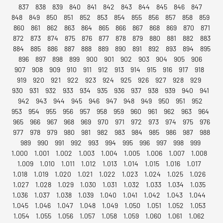
837
838
839
840
841
842
843
844
845
846
847
848
849
850
851
852
853
854
855
856
857
858
859
860
861
862
863
864
865
866
867
868
869
870
871
872
873
874
875
876
877
878
879
880
881
882
883
884
885
886
887
888
889
890
891
892
893
894
895
896
897
898
899
900
901
902
903
904
905
906
907
908
909
910
911
912
913
914
915
916
917
918
919
920
921
922
923
924
925
926
927
928
929
930
931
932
933
934
935
936
937
938
939
940
941
942
943
944
945
946
947
948
949
950
951
952
953
954
955
956
957
958
959
960
961
962
963
964
965
966
967
968
969
970
971
972
973
974
975
976
977
978
979
980
981
982
983
984
985
986
987
988
989
990
991
992
993
994
995
996
997
998
999
1.000
1.001
1.002
1.003
1.004
1.005
1.006
1.007
1.008
1.009
1.010
1.011
1.012
1.013
1.014
1.015
1.016
1.017
1.018
1.019
1.020
1.021
1.022
1.023
1.024
1.025
1.026
1.027
1.028
1.029
1.030
1.031
1.032
1.033
1.034
1.035
1.036
1.037
1.038
1.039
1.040
1.041
1.042
1.043
1.044
1.045
1.046
1.047
1.048
1.049
1.050
1.051
1.052
1.053
1.054
1.055
1.056
1.057
1.058
1.059
1.060
1.061
1.062