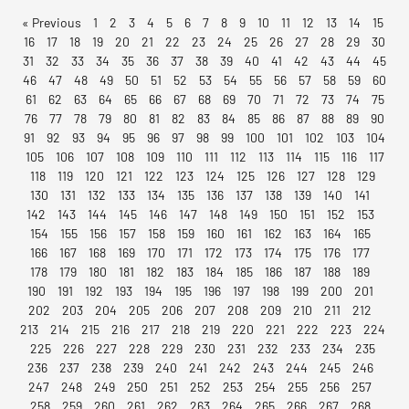
« Previous
1
2
3
4
5
6
7
8
9
10
11
12
13
14
15
16
17
18
19
20
21
22
23
24
25
26
27
28
29
30
31
32
33
34
35
36
37
38
39
40
41
42
43
44
45
46
47
48
49
50
51
52
53
54
55
56
57
58
59
60
61
62
63
64
65
66
67
68
69
70
71
72
73
74
75
76
77
78
79
80
81
82
83
84
85
86
87
88
89
90
91
92
93
94
95
96
97
98
99
100
101
102
103
104
105
106
107
108
109
110
111
112
113
114
115
116
117
118
119
120
121
122
123
124
125
126
127
128
129
130
131
132
133
134
135
136
137
138
139
140
141
142
143
144
145
146
147
148
149
150
151
152
153
154
155
156
157
158
159
160
161
162
163
164
165
166
167
168
169
170
171
172
173
174
175
176
177
178
179
180
181
182
183
184
185
186
187
188
189
190
191
192
193
194
195
196
197
198
199
200
201
202
203
204
205
206
207
208
209
210
211
212
213
214
215
216
217
218
219
220
221
222
223
224
225
226
227
228
229
230
231
232
233
234
235
236
237
238
239
240
241
242
243
244
245
246
247
248
249
250
251
252
253
254
255
256
257
258
259
260
261
262
263
264
265
266
267
268