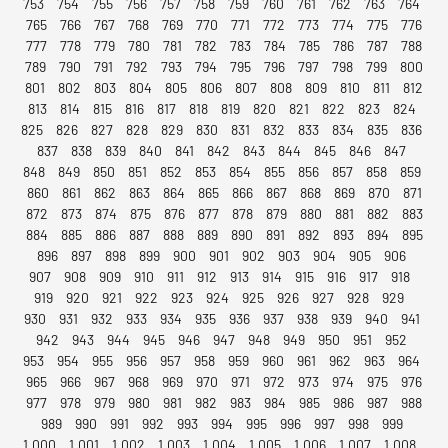
753
754
755
756
757
758
759
760
761
762
763
764
765
766
767
768
769
770
771
772
773
774
775
776
777
778
779
780
781
782
783
784
785
786
787
788
789
790
791
792
793
794
795
796
797
798
799
800
801
802
803
804
805
806
807
808
809
810
811
812
813
814
815
816
817
818
819
820
821
822
823
824
825
826
827
828
829
830
831
832
833
834
835
836
837
838
839
840
841
842
843
844
845
846
847
848
849
850
851
852
853
854
855
856
857
858
859
860
861
862
863
864
865
866
867
868
869
870
871
872
873
874
875
876
877
878
879
880
881
882
883
884
885
886
887
888
889
890
891
892
893
894
895
896
897
898
899
900
901
902
903
904
905
906
907
908
909
910
911
912
913
914
915
916
917
918
919
920
921
922
923
924
925
926
927
928
929
930
931
932
933
934
935
936
937
938
939
940
941
942
943
944
945
946
947
948
949
950
951
952
953
954
955
956
957
958
959
960
961
962
963
964
965
966
967
968
969
970
971
972
973
974
975
976
977
978
979
980
981
982
983
984
985
986
987
988
989
990
991
992
993
994
995
996
997
998
999
1.000
1.001
1.002
1.003
1.004
1.005
1.006
1.007
1.008