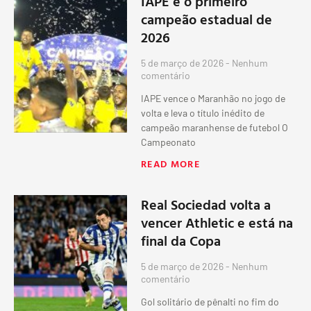
IAPE é o primeiro
campeão estadual de
2026
5 de março de 2026
Nenhum
comentário
IAPE vence o Maranhão no jogo de
volta e leva o título inédito de
campeão maranhense de futebol O
Campeonato
READ MORE
Real Sociedad volta a
vencer Athletic e está na
final da Copa
5 de março de 2026
Nenhum
comentário
Gol solitário de pênalti no fim do