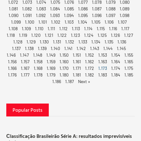
1.072
1.073
1.074
1.075
1.076
1.077
1.078
1.079
1.080
1.081
1.082
1.083
1.084
1.085
1.086
1.087
1.088
1.089
1.090
1.091
1.092
1.093
1.094
1.095
1.096
1.097
1.098
1.099
1.100
1.101
1.102
1.103
1.104
1.105
1.106
1.107
1.108
1.109
1.110
1.111
1.112
1.113
1.114
1.115
1.116
1.117
1.118
1.119
1.120
1.121
1.122
1.123
1.124
1.125
1.126
1.127
1.128
1.129
1.130
1.131
1.132
1.133
1.134
1.135
1.136
1.137
1.138
1.139
1.140
1.141
1.142
1.143
1.144
1.145
1.146
1.147
1.148
1.149
1.150
1.151
1.152
1.153
1.154
1.155
1.156
1.157
1.158
1.159
1.160
1.161
1.162
1.163
1.164
1.165
1.166
1.167
1.168
1.169
1.170
1.171
1.172
1.173
1.174
1.175
1.176
1.177
1.178
1.179
1.180
1.181
1.182
1.183
1.184
1.185
1.186
1.187
Next »
Popular Posts
Сlassificação Brasileirão Série A: resultados imprevisíveis