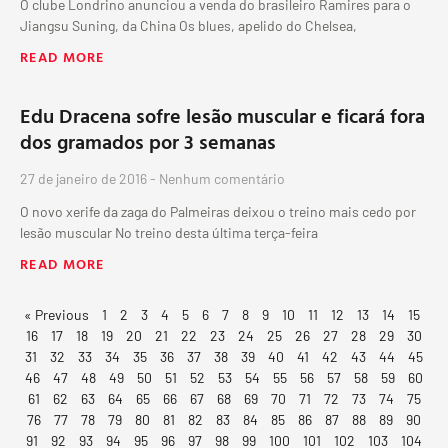
O clube Londrino anunciou a venda do brasileiro Ramires para o
Jiangsu Suning, da China Os blues, apelido do Chelsea,
READ MORE
Edu Dracena sofre lesão muscular e ficará fora
dos gramados por 3 semanas
27 de janeiro de 2016
Nenhum comentário
O novo xerife da zaga do Palmeiras deixou o treino mais cedo por
lesão muscular No treino desta última terça-feira
READ MORE
« Previous
1
2
3
4
5
6
7
8
9
10
11
12
13
14
15
16
17
18
19
20
21
22
23
24
25
26
27
28
29
30
31
32
33
34
35
36
37
38
39
40
41
42
43
44
45
46
47
48
49
50
51
52
53
54
55
56
57
58
59
60
61
62
63
64
65
66
67
68
69
70
71
72
73
74
75
76
77
78
79
80
81
82
83
84
85
86
87
88
89
90
91
92
93
94
95
96
97
98
99
100
101
102
103
104