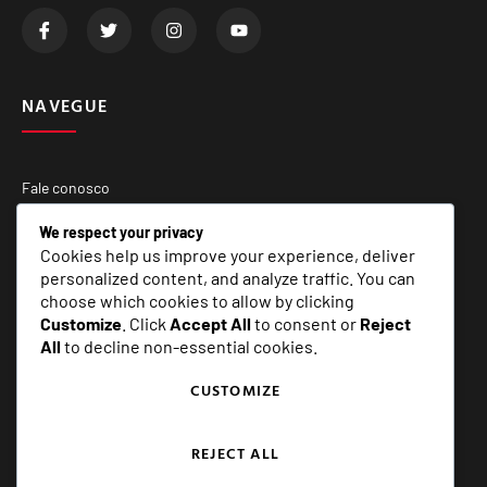
NAVEGUE
Fale conosco
Quem Somos
We respect your privacy
Cookies help us improve your experience, deliver
Matérias Especiais
personalized content, and analyze traffic. You can
choose which cookies to allow by clicking
Customize
. Click
Accept All
to consent or
Reject
SERVIÇOS
All
to decline non-essential cookies.
CUSTOMIZE
E+ Assessoria e Comunicação
REJECT ALL