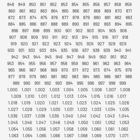
848
849
850
851
852
853
854
855
856
857
858
859
860
861
862
863
864
865
866
867
868
869
870
871
872
873
874
875
876
877
878
879
880
881
882
883
884
885
886
887
888
889
890
891
892
893
894
895
896
897
898
899
900
901
902
903
904
905
906
907
908
909
910
911
912
913
914
915
916
917
918
919
920
921
922
923
924
925
926
927
928
929
930
931
932
933
934
935
936
937
938
939
940
941
942
943
944
945
946
947
948
949
950
951
952
953
954
955
956
957
958
959
960
961
962
963
964
965
966
967
968
969
970
971
972
973
974
975
976
977
978
979
980
981
982
983
984
985
986
987
988
989
990
991
992
993
994
995
996
997
998
999
1.000
1.001
1.002
1.003
1.004
1.005
1.006
1.007
1.008
1.009
1.010
1.011
1.012
1.013
1.014
1.015
1.016
1.017
1.018
1.019
1.020
1.021
1.022
1.023
1.024
1.025
1.026
1.027
1.028
1.029
1.030
1.031
1.032
1.033
1.034
1.035
1.036
1.037
1.038
1.039
1.040
1.041
1.042
1.043
1.044
1.045
1.046
1.047
1.048
1.049
1.050
1.051
1.052
1.053
1.054
1.055
1.056
1.057
1.058
1.059
1.060
1.061
1.062
1.063
1.064
1.065
1.066
1.067
1.068
1.069
1.070
1.071