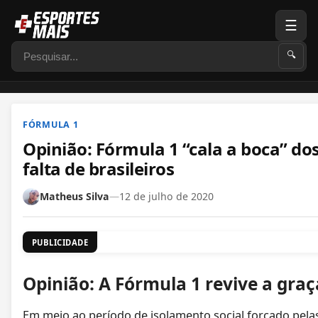
☰
Pesquisar
🔍
FÓRMULA 1
Opinião: Fórmula 1 “cala a boca” dos
falta de brasileiros
Matheus Silva
—
12 de julho de 2020
PUBLICIDADE
Opinião: A Fórmula 1 revive a graç
Em meio ao período de isolamento social forçado pelas 