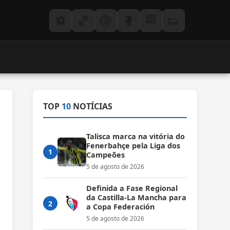
⚽
🏀
🏐
🥊
🏁
👟
TOP
10
NOTÍCIAS
Talisca marca na vitória do
Fenerbahçe pela Liga dos
1
Campeões
5 de agosto de 2026
Definida a Fase Regional
da Castilla-La Mancha para
2
a Copa Federación
5 de agosto de 2026