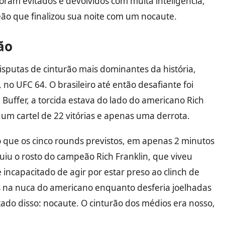
foram evitados e devolvidos com muita inteligência,
ão que finalizou sua noite com um nocaute.
ão
isputas de cinturão mais dominantes da história,
no UFC 64. O brasileiro até então desafiante foi
Buffer, a torcida estava do lado do americano Rich
m cartel de 22 vitórias e apenas uma derrota.
 que os cinco rounds previstos, em apenas 2 minutos
uiu o rosto do campeão Rich Franklin, que viveu
ncapacitado de agir por estar preso ao clinch de
 na nuca do americano enquanto desferia joelhadas
ltado disso: nocaute. O cinturão dos médios era nosso,