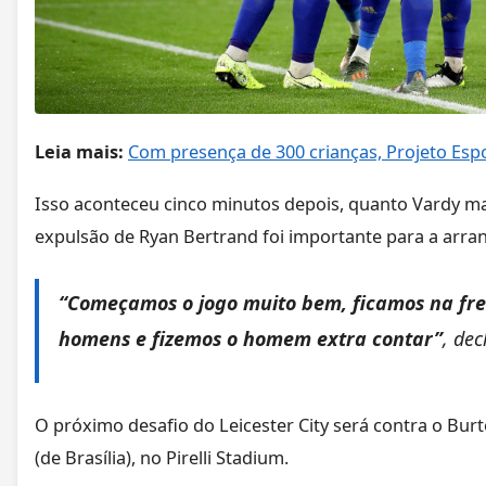
Leia mais:
Com presença de 300 crianças, Projeto Es
Isso aconteceu cinco minutos depois, quanto Vardy marc
expulsão de Ryan Bertrand foi importante para a arra
“Começamos o jogo muito bem, ficamos na fre
homens e fizemos o homem extra contar”
, dec
O próximo desafio do Leicester City será contra o Burt
(de Brasília), no Pirelli Stadium.