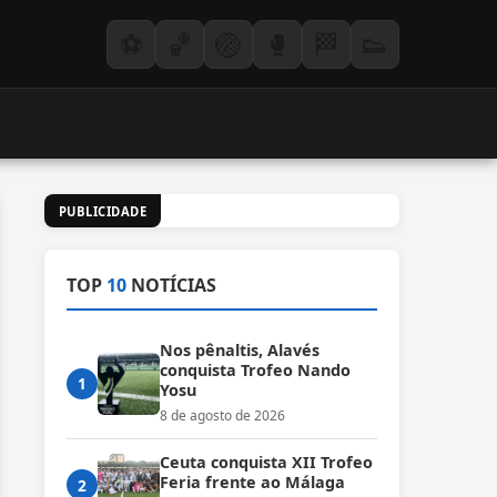
⚽
🏀
🏐
🥊
🏁
👟
PUBLICIDADE
TOP
10
NOTÍCIAS
Nos pênaltis, Alavés
conquista Trofeo Nando
1
Yosu
8 de agosto de 2026
Ceuta conquista XII Trofeo
Feria frente ao Málaga
2