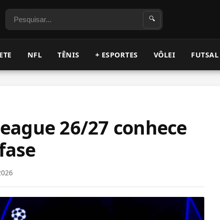
Pesquisar
🔍
ETE
NFL
TÊNIS
+ ESPORTES
VÔLEI
FUTSAL
eague 26/27 conhece
 fase
2026