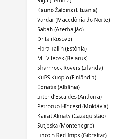
Riga (Letõnia)
Kauno Žalgiris (Lituânia)
Vardar (Macedônia do Norte)
Sabah (Azerbaijão)
Drita (Kosovo)
Flora Tallin (Estônia)
ML Vitebsk (Belarus)
Shamrock Rovers (Irlanda)
KuPS Kuopio (Finlândia)
Egnatia (Albânia)
Inter d’Escaldes (Andorra)
Petrocub Hîncești (Moldávia)
Kairat Almaty (Cazaquistão)
Sutjeska (Montenegro)
Lincoln Red Imps (Gibraltar)