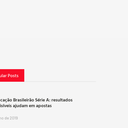
lar Posts
icação Brasileirão Série A: resultados
isíveis ajudam em apostas
lho de 2019