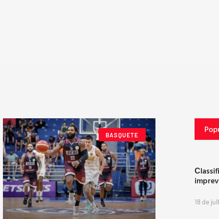
Popu
BASQUETE
Сlassif
imprev
18 de ju