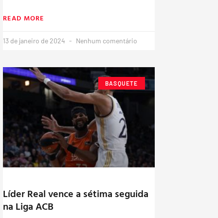
READ MORE
13 de janeiro de 2024
Nenhum comentário
BASQUETE
Líder Real vence a sétima seguida
na Liga ACB