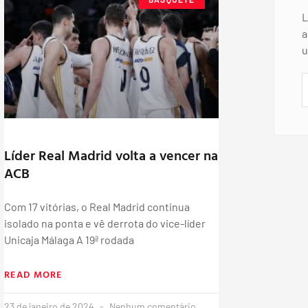
L
a
u
Líder Real Madrid volta a vencer na
ACB
Com 17 vitórias, o Real Madrid continua
isolado na ponta e vê derrota do vice-líder
Unicaja Málaga A 19ª rodada
READ MORE
23 de janeiro de 2024
Nenhum comentário