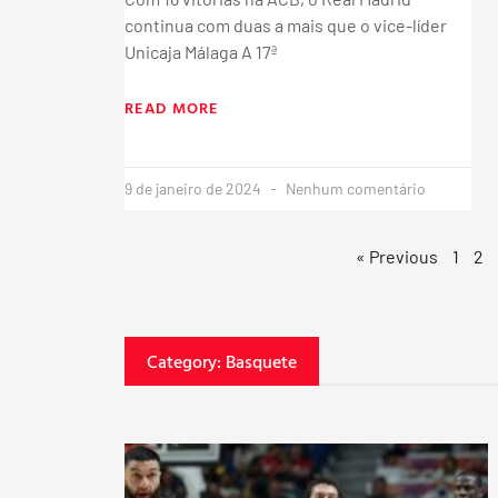
continua com duas a mais que o vice-líder
Unicaja Málaga A 17ª
READ MORE
9 de janeiro de 2024
Nenhum comentário
« Previous
1
2
Category: Basquete