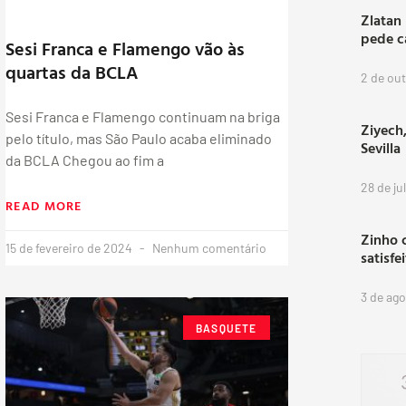
Zlatan
pede c
Sesi Franca e Flamengo vão às
quartas da BCLA
2 de ou
Sesi Franca e Flamengo continuam na briga
Ziyech,
pelo título, mas São Paulo acaba eliminado
Sevilla
da BCLA Chegou ao fim a
28 de ju
READ MORE
Zinho 
15 de fevereiro de 2024
Nenhum comentário
satisfe
3 de ag
BASQUETE