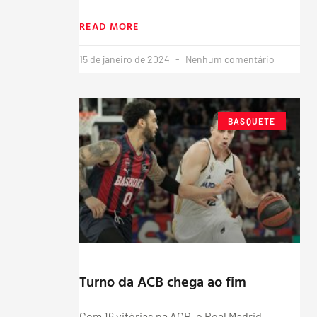
READ MORE
15 de janeiro de 2024
Nenhum comentário
BASQUETE
Turno da ACB chega ao fim
Com 16 vitórias na ACB, o Real Madrid