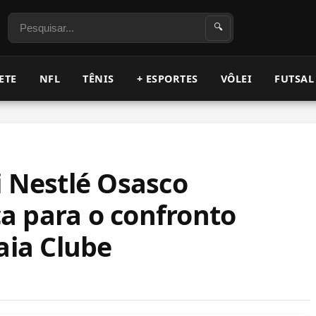
Pesquisar
🔍
ETE
NFL
TÊNIS
+ ESPORTES
VÔLEI
FUTSAL
i Nestlé Osasco
a para o confronto
aia Clube