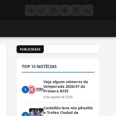
⚽
🏀
🏐
🥊
🏁
👟
PUBLICIDADE
TOP
10
NOTÍCIAS
Veja alguns números da
temporada 2026/27 da
1
Primera RFEF
8 de agosto de 2026
Castellón leva nos pênaltis
o Trofeo Ciudad de
2