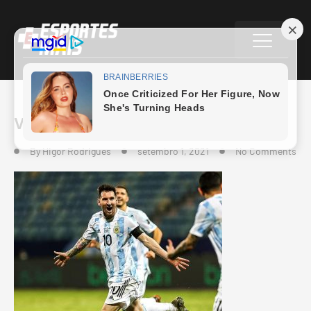
Venezuela
By
Higor Rodrigues
setembro 1, 2021
No Comments