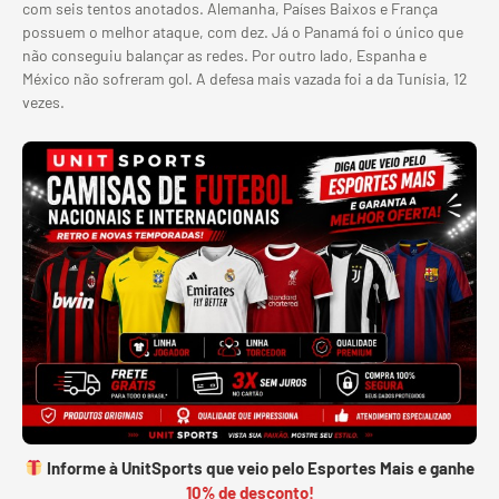
com seis tentos anotados. Alemanha, Países Baixos e França
possuem o melhor ataque, com dez. Já o Panamá foi o único que
não conseguiu balançar as redes. Por outro lado, Espanha e
México não sofreram gol. A defesa mais vazada foi a da Tunísia, 12
vezes.
Informe à UnitSports que veio pelo Esportes Mais e ganhe
10% de desconto!