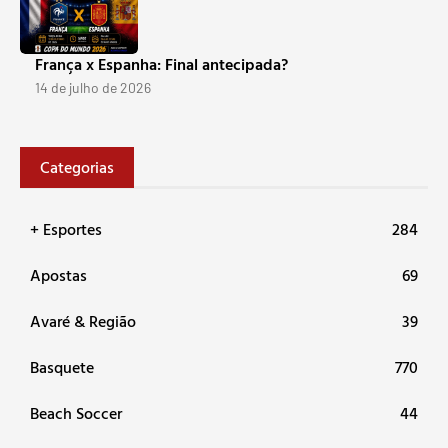
França x Espanha: Final antecipada?
14 de julho de 2026
Categorias
+ Esportes
284
Apostas
69
Avaré & Região
39
Basquete
770
Beach Soccer
44