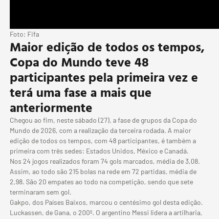
Foto: Fifa
Maior edição de todos os tempos,
Copa do Mundo teve 48
participantes pela primeira vez e
terá uma fase a mais que
anteriormente
Chegou ao fim, neste sábado (27), a fase de grupos da Copa do
Mundo de 2026, com a realização da terceira rodada. A maior
edição de todos os tempos, com 48 participantes, é também a
primeira com três sedes: Estados Unidos, México e Canadá.
Nos 24 jogos realizados foram 74 gols marcados, média de 3,08.
Assim, ao todo são 215 bolas na rede em 72 partidas, média de
2,98. São 20 empates ao todo na competição, sendo que sete
terminaram sem gol.
Gakpo, dos Países Baixos, marcou o centésimo gol desta edição.
Luckassen, de Gana, o 200º. O argentino Messi lidera a artilharia,