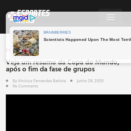
COPA DO MUNDO
Veja um resumo da Copa do Mundo,
após o fim da fase de grupos
By
Vinicius Fernandes Batista
junho 28, 2026
No Comments