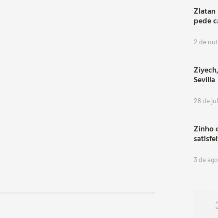
Zlatan
pede c
2 de ou
Ziyech,
Sevilla
28 de ju
Zinho 
satisfe
3 de ag