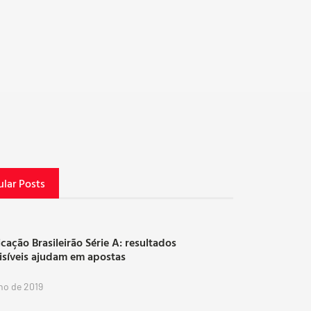
lar Posts
icação Brasileirão Série A: resultados
isíveis ajudam em apostas
lho de 2019