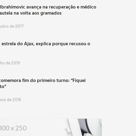
 Ibrahimovic avança na recuperação e médico
autela na volta aos gramados
tubro de 2017
 estrela do Ajax, explica porque recusou o
lho de 2019
comemora fim do primeiro turno: “Fiquei
ito”
osto de 2016