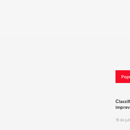
Popu
Сlassif
imprev
18 de ju