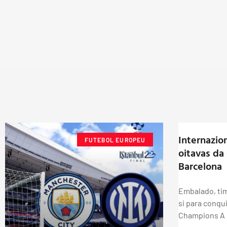
Internazio
FUTEBOL EUROPEU
oitavas da
Barcelona
Embalado, ti
si para conqui
Champions A 