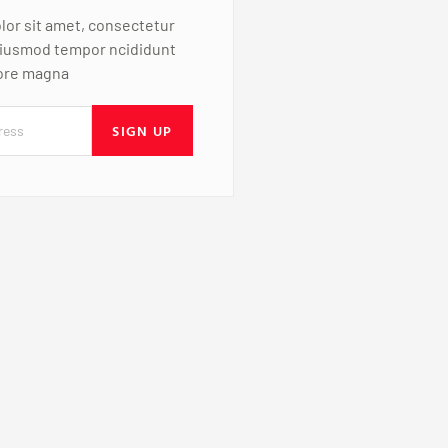
or sit amet, consectetur
 eiusmod tempor ncididunt
lore magna
SIGN UP