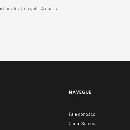
rtinez fez três gols A quarta
NAVEGUE
Fale conosco
Quem Somos