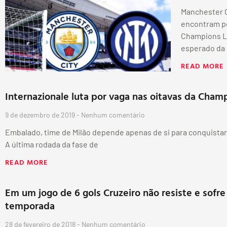
Manchester Ci
encontram pe
Champions 
esperado da
READ MORE
Internazionale luta por vaga nas oitavas da Cham
9 de dezembro de 2019
Nenhum comentário
Embalado, time de Milão depende apenas de si para conquistar
A última rodada da fase de
READ MORE
Em um jogo de 6 gols Cruzeiro não resiste e sofre
temporada
28 de fevereiro de 2018
Nenhum comentário