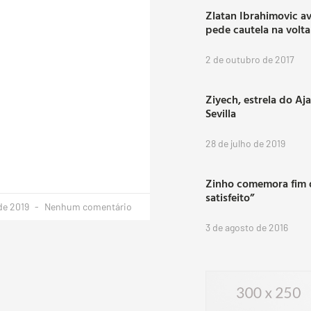
Zlatan Ibrahimovic a
pede cautela na volt
2 de outubro de 2017
Ziyech, estrela do Aj
Sevilla
28 de julho de 2019
Zinho comemora fim d
satisfeito”
de 2019
Nenhum comentário
3 de agosto de 2016