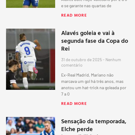
e se garante nas quartas de
READ MORE
Alavés goleia e vai à
segunda fase da Copa do
Rei
31 de outubro de 2025
Nenhum
comentário
Ex-Real Madrid, Mariano não
marcava um gol há três anos, mas
anotou um hat-trick na goleada por
7 a 0
READ MORE
Sensação da temporada,
Elche perde