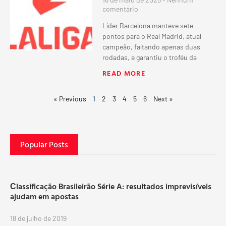
comentário
Líder Barcelona manteve sete
pontos para o Real Madrid, atual
campeão, faltando apenas duas
rodadas, e garantiu o troféu da
READ MORE
« Previous
1
2
3
4
5
6
Next »
Popular Posts
Сlassificação Brasileirão Série A: resultados imprevisíveis
ajudam em apostas
18 de julho de 2019