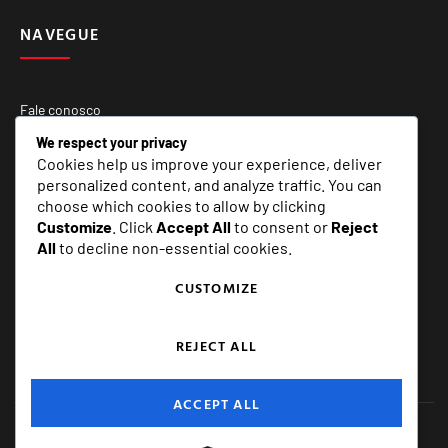
NAVEGUE
Fale conosco
Quem Somos
We respect your privacy
Cookies help us improve your experience, deliver
Matérias Especiais
personalized content, and analyze traffic. You can
choose which cookies to allow by clicking
Customize
. Click
Accept All
to consent or
Reject
SERVIÇOS
All
to decline non-essential cookies.
CUSTOMIZE
E+ Assessoria e Comunicação
REJECT ALL
ACCEPT ALL
Copyright © 2025. Esportes Mais, muito mais do que esportes!
Todos os direitos reservados