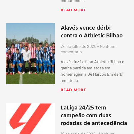
comunicou a
READ MORE
Alavés vence dérbi
contra o Athletic Bilbao
24 de julho de 2025
Nenhum
comentário
Alavés faz 1 a 0 no Athletic Bilbao e
ganha partida amistosa em
homenagem a De Marcos Em dérbi
amistoso
READ MORE
LaLiga 24/25 tem
campeão com duas
rodadas de antecedência
16 de maio de 2025
Nenhum