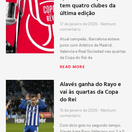
tem quatro clubes da
última edição
17 de janeiro de 2026
Nenhum
comentário
Atual campeão, Barcelona esteve
junto com Atlético de Madrid,
Valencia e Real Sociedad nas quartas
da Copa do Rei da
READ MORE
Alavés ganha do Rayo e
vai às quartas da Copa
do Rei
15 de janeiro de 2026
Nenhum
comentário
Com dois gols no segundo tempo,
Alavés bate Rayo Vallecano por 2 a 0