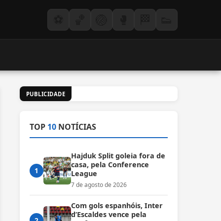
⚽
🏀
🏐
🥊
🏁
👟
PUBLICIDADE
TOP
10
NOTÍCIAS
Hajduk Split goleia fora de
casa, pela Conference
1
League
7 de agosto de 2026
Com gols espanhóis, Inter
d’Escaldes vence pela
2