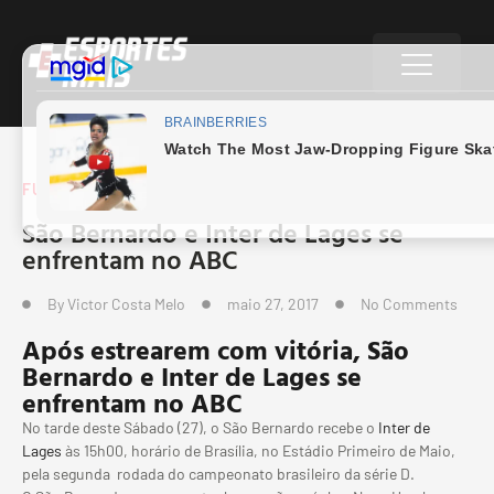
FUTEBOL BRASILEIRO
São Bernardo e Inter de Lages se
enfrentam no ABC
By
Victor Costa Melo
maio 27, 2017
No Comments
Após estrearem com vitória, São
Bernardo e Inter de Lages se
enfrentam no ABC
No tarde deste Sábado (27), o São Bernardo recebe o
Inter de
Lages
às 15h00, horário de Brasília, no Estádio Primeiro de Maio,
pela segunda rodada do campeonato brasileiro da série D.