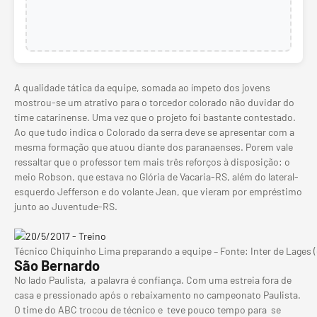
A qualidade tática da equipe, somada ao ímpeto dos jovens
mostrou-se um atrativo para o torcedor colorado não duvidar do
time catarinense. Uma vez que o projeto foi bastante contestado.
Ao que tudo indica o Colorado da serra deve se apresentar com a
mesma formação que atuou diante dos paranaenses. Porem vale
ressaltar que o professor tem mais três reforços à disposição: o
meio Robson, que estava no Glória de Vacaria-RS, além do lateral-
esquerdo Jefferson e do volante Jean, que vieram por empréstimo
junto ao Juventude-RS.
Técnico Chiquinho Lima preparando a equipe – Fonte: Inter de Lages (
São Bernardo
No lado Paulista, a palavra é confiança. Com uma estreia fora de
casa e pressionado após o rebaixamento no campeonato Paulista.
O time do ABC trocou de técnico e teve pouco tempo para se