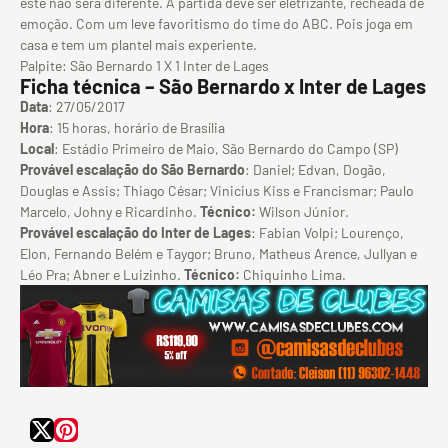
este não será diferente. A partida deve ser eletrizante, recheada de
emoção. Com um leve favoritismo do time do ABC. Pois joga em
casa e tem um plantel mais experiente.
Palpite: São Bernardo 1 X 1 Inter de Lages
Ficha técnica – São Bernardo x Inter de Lages
Data
: 27/05/2017
Hora
: 15 horas, horário de Brasília
Local
: Estádio Primeiro de Maio, São Bernardo do Campo (SP)
Provável escalação do São Bernardo
: Daniel; Edvan, Dogão,
Douglas e Assis; Thiago César; Vinicius Kiss e Francismar; Paulo
Marcelo, Johny e Ricardinho.
Técnico:
Wilson Júnior.
Provável escalação do Inter de Lages
: Fabian Volpi; Lourenço,
Elon, Fernando Belém e Taygor; Bruno, Matheus Arence, Jullyan e
Léo Pra; Abner e Luizinho.
Técnico:
Chiquinho Lima.