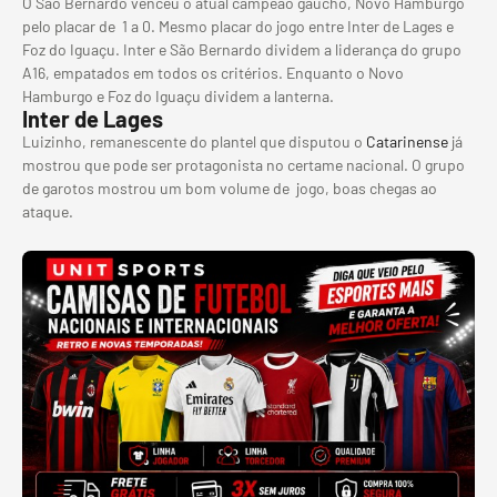
O São Bernardo venceu o atual campeão gaúcho, Novo Hamburgo
pelo placar de 1 a 0. Mesmo placar do jogo entre Inter de Lages e
Foz do Iguaçu. Inter e São Bernardo dividem a liderança do grupo
A16, empatados em todos os critérios. Enquanto o Novo
Hamburgo e Foz do Iguaçu dividem a lanterna.
Inter de Lages
Luizinho, remanescente do plantel que disputou o
Catarinense
já
mostrou que pode ser protagonista no certame nacional. O grupo
de garotos mostrou um bom volume de jogo, boas chegas ao
ataque.