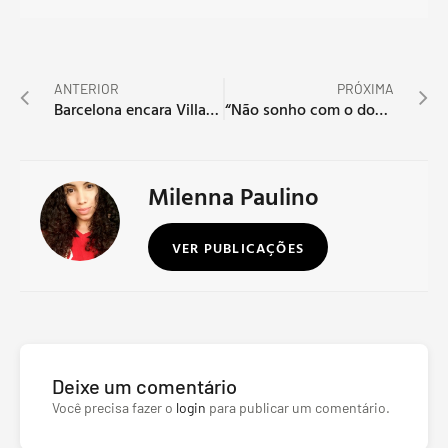
ANTERIOR
PRÓXIMA
Barcelona encara Villarreal na reta final do Espanhol
“Não sonho com o doblete, só penso na próxima partida. ” Diz Zidane após goleada do Real Madrid
Milenna Paulino
VER PUBLICAÇÕES
Deixe um comentário
Você precisa fazer o
login
para publicar um comentário.