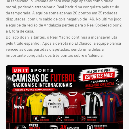
Já rebaixado, o Granada encara esse jogo apenas como duelo
moral, podendo atrapalhar o Real Madrid na conquista pelo título
da temporada. A equipe soma apenas 20 pontos em 35 rodadas
disputadas, com um saldo de gols negativo de -46. No último jogo,
a equipe da região de Andaluzia perdeu para o Real Sociedad por 2
a 1, fora de casa.
Do lado dos visitantes, o Real Madrid continua a incansável luta
pelo título espanhol. Após a derrota no El Clásico, a equipe blanca
venceu as duas partidas disputadas, sendo uma delas a
importante conquista dos três pontos sobre o Valência.