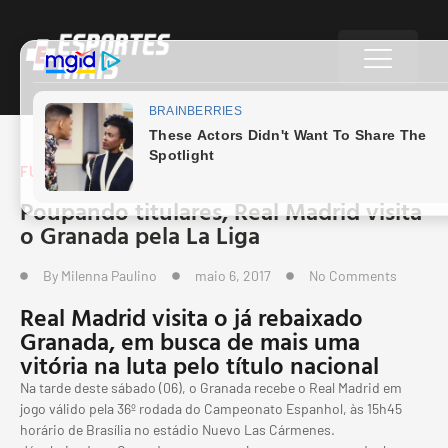
FUTEBOL ESPANHOL
Poupando titulares, Real Madrid visita
o Granada pela La Liga
By
Milenna Paulino
maio 6, 2017
No Comments
Real Madrid visita o já rebaixado
Granada, em busca de mais uma
vitória na luta pelo título nacional
Na tarde deste sábado (06), o Granada recebe o Real Madrid em
jogo válido pela 36º rodada do Campeonato Espanhol, às 15h45
horário de Brasília no estádio Nuevo Las Cármenes.