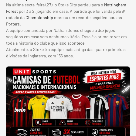
Na última sexta-feira (27), o Stoke City perdeu para o
Nottingham
Forest
por 3 a 2, jogando em casa. A partida que foi válida pela 9ª
rodada da
Championship
marcou um recorde negativo para os
Potters.
A equipe comandada por Nathan Jones chegou a dez jogos
seguidos em casa sem nenhuma vitória. Essa é a primeira vez em
toda a história do clube que isso acontece.
Atualmente, o Stoke é a equipe mais antiga das quatro primeiras
divisões da Inglaterra, com 156 anos.