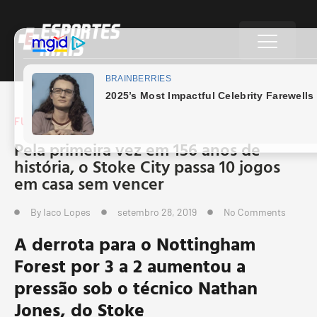
FUTEBOL EUROPEU
Pela primeira vez em 156 anos de
história, o Stoke City passa 10 jogos
em casa sem vencer
By
Iaco Lopes
setembro 28, 2019
No Comments
A derrota para o Nottingham
Forest por 3 a 2 aumentou a
pressão sob o técnico Nathan
Jones, do Stoke