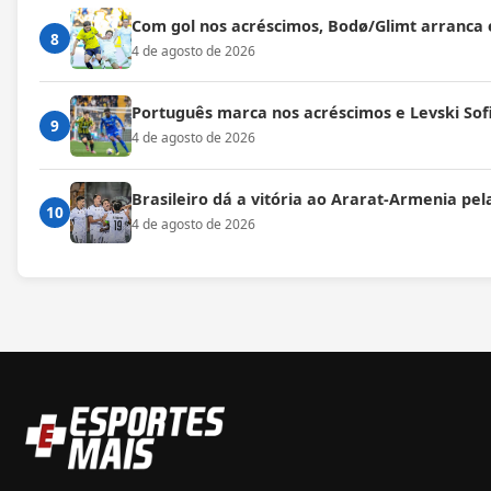
Com gol nos acréscimos, Bodø/Glimt arranca
8
4 de agosto de 2026
Português marca nos acréscimos e Levski Sof
9
4 de agosto de 2026
Brasileiro dá a vitória ao Ararat-Armenia pe
10
4 de agosto de 2026