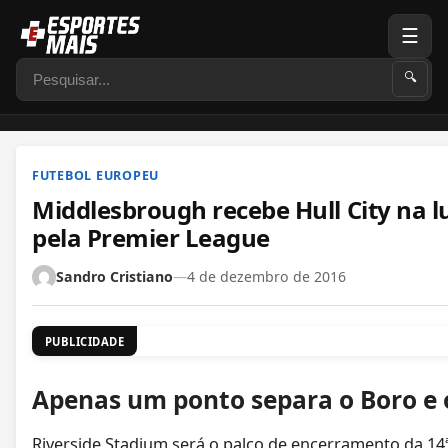
☰
Pesquisar
🔍
FUTEBOL EUROPEU
Middlesbrough recebe Hull City na 
pela Premier League
Sandro Cristiano
—
4 de dezembro de 2016
PUBLICIDADE
Apenas um ponto separa o Boro e o
Riverside Stadium será o palco de encerramento da 1