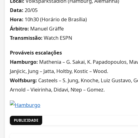
Local:
Volksparkstadion (Hamburg, Alemanha)
Data:
20/05
Hora:
10h30 (Horário de Brasília)
Árbitro:
Manuel Gräffe
Transmissão:
Watch ESPN
Prováveis escalações
Hamburgo:
Mathenia – G. Sakai, K. Papadopoulos, Mav
Janjicic, Jung – Jatta, Holtby, Kostic – Wood.
Wolfsburg:
Casteels – S. Jung, Knoche, Luiz Gustavo, G
Arnold – Vieirinha, Didavi, Ntep – Gomez.
PUBLICIDADE