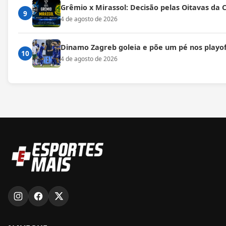
Grêmio x Mirassol: Decisão pelas Oitavas da 
9
4 de agosto de 2026
Dinamo Zagreb goleia e põe um pé nos playof
10
4 de agosto de 2026