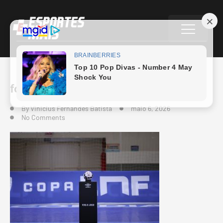
foto
By
Vinicius Fernandes Batista
maio 6, 2026
No Comments