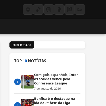
⚽
🏀
🏐
🥊
🏁
👟
PUBLICIDADE
TOP
10
NOTÍCIAS
Com gols espanhóis, Inter
d’Escaldes vence pela
1
Conference League
7 de agosto de 2026
Benfica é o destaque na
ida da 3ª fase da Liga
2