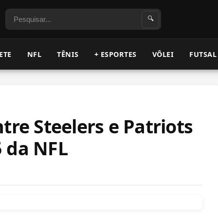
Pesquisar
🔍
ETE
NFL
TÊNIS
+ ESPORTES
VÔLEI
FUTSAL
tre Steelers e Patriots
5 da NFL