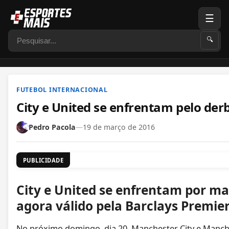
☰
Pesquisar
🔍
FUTEBOL INTERNACIONAL
City e United se enfrentam pelo de
Pedro Pacola
—
19 de março de 2016
PUBLICIDADE
City e United se enfrentam por m
agora válido pela Barclays Premie
No próximo domingo, dia 20, Manchester City e Manche