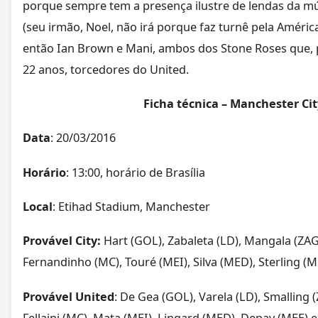
porque sempre tem a presença ilustre de lendas da m
(seu irmão, Noel, não irá porque faz turnê pela América
então Ian Brown e Mani, ambos dos Stone Roses que, po
22 anos, torcedores do United.
Ficha técnica – Manchester Ci
Data
: 20/03/2016
Horário
: 13:00, horário de Brasília
Local
: Etihad Stadium, Manchester
Provável City:
Hart (GOL), Zabaleta (LD), Mangala (ZAG)
Fernandinho (MC), Touré (MEI), Silva (MED), Sterling (M
Provável
United
: De Gea (GOL), Varela (LD), Smalling (
Fellaini (MC), Mata (MEI), Lingard (MED), Depay (MEE) e