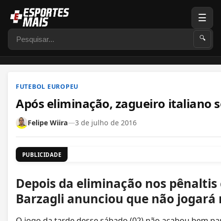
☰
Pesquisar
🔍
FUTEBOL EUROPEU
Após eliminação, zagueiro italiano 
Felipe Wiira
—
3 de julho de 2016
PUBLICIDADE
Depois da eliminação nos pênaltis
Barzagli anunciou que não jogará 
O jogo da tarde desse sábado (02) não acabou bem par