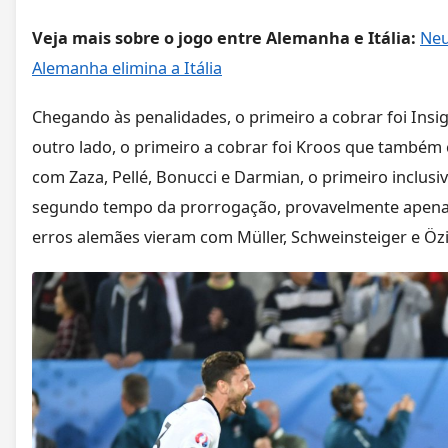
Veja mais sobre o jogo entre Alemanha e Itália:
Neu
Alemanha elimina a Itália
Chegando às penalidades, o primeiro a cobrar foi Insi
outro lado, o primeiro a cobrar foi Kroos que também 
com Zaza, Pellé, Bonucci e Darmian, o primeiro inclusi
segundo tempo da prorrogação, provavelmente apenas
erros alemães vieram com Müller, Schweinsteiger e Özi