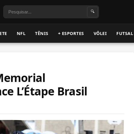
Pesquisar
🔍
ETE
NFL
TÊNIS
+ ESPORTES
VÔLEI
FUTSAL
 Memorial
e L’Étape Brasil