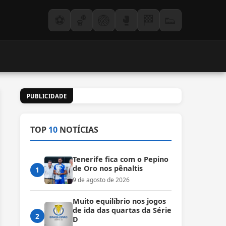
⚽
🏀
🏐
🥊
🏁
👟
PUBLICIDADE
TOP
10
NOTÍCIAS
Tenerife fica com o Pepino
de Oro nos pênaltis
1
9 de agosto de 2026
Muito equilíbrio nos jogos
de ida das quartas da Série
2
D