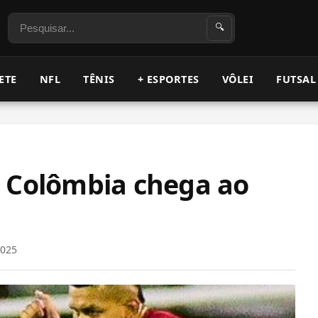
Pesquisar
🔍
ETE
NFL
TÊNIS
+ ESPORTES
VÔLEI
FUTSAL
a Colômbia chega ao
2025