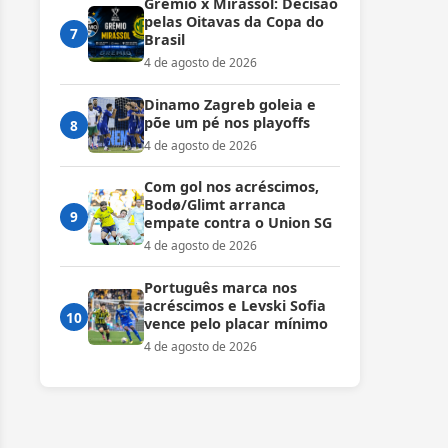
Grêmio x Mirassol: Decisão
pelas Oitavas da Copa do
7
Brasil
4 de agosto de 2026
Dinamo Zagreb goleia e
põe um pé nos playoffs
8
4 de agosto de 2026
Com gol nos acréscimos,
Bodø/Glimt arranca
9
empate contra o Union SG
4 de agosto de 2026
Português marca nos
acréscimos e Levski Sofia
10
vence pelo placar mínimo
4 de agosto de 2026