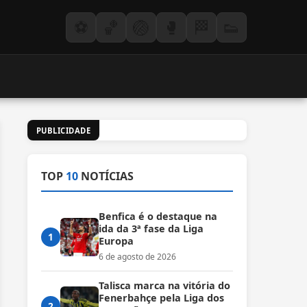
⚽
🏀
🏐
🥊
🏁
👟
PUBLICIDADE
TOP
10
NOTÍCIAS
Benfica é o destaque na
ida da 3ª fase da Liga
1
Europa
6 de agosto de 2026
Talisca marca na vitória do
Fenerbahçe pela Liga dos
2