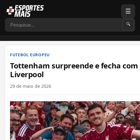
☰
Pesquisar
🔍
FUTEBOL EUROPEU
Tottenham surpreende e fecha com l
Liverpool
29 de maio de 2026