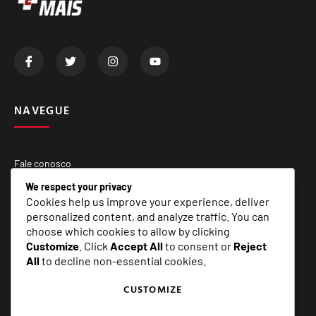
NAVEGUE
Fale conosco
Quem Somos
We respect your privacy
Cookies help us improve your experience, deliver
Matérias Especiais
personalized content, and analyze traffic. You can
choose which cookies to allow by clicking
Customize
. Click
Accept All
to consent or
Reject
SERVIÇOS
All
to decline non-essential cookies.
CUSTOMIZE
E+ Assessoria e Comunicação