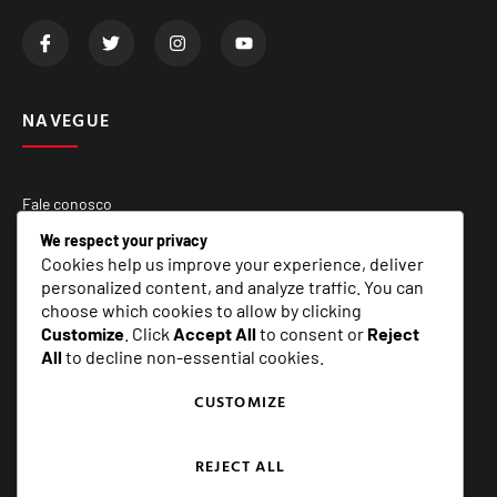
NAVEGUE
Fale conosco
Quem Somos
We respect your privacy
Cookies help us improve your experience, deliver
Matérias Especiais
personalized content, and analyze traffic. You can
choose which cookies to allow by clicking
Customize
. Click
Accept All
to consent or
Reject
SERVIÇOS
All
to decline non-essential cookies.
CUSTOMIZE
E+ Assessoria e Comunicação
REJECT ALL