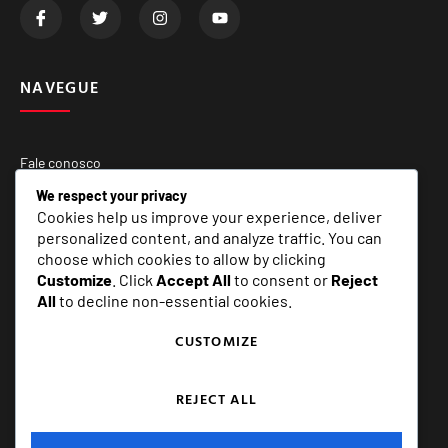
NAVEGUE
Fale conosco
Quem Somos
We respect your privacy
Cookies help us improve your experience, deliver
Matérias Especiais
personalized content, and analyze traffic. You can
choose which cookies to allow by clicking
Customize
. Click
Accept All
to consent or
Reject
SERVIÇOS
All
to decline non-essential cookies.
CUSTOMIZE
E+ Assessoria e Comunicação
REJECT ALL