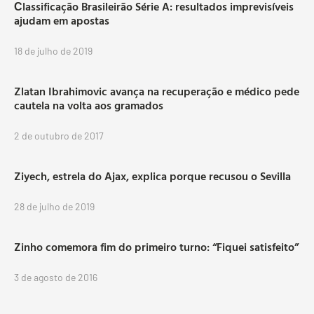
Сlassificação Brasileirão Série A: resultados imprevisíveis
ajudam em apostas
18 de julho de 2019
Zlatan Ibrahimovic avança na recuperação e médico pede
cautela na volta aos gramados
2 de outubro de 2017
Ziyech, estrela do Ajax, explica porque recusou o Sevilla
28 de julho de 2019
Zinho comemora fim do primeiro turno: “Fiquei satisfeito”
3 de agosto de 2016