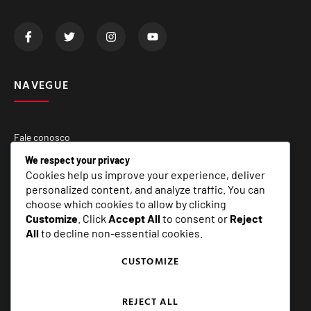
NAVEGUE
Fale conosco
Quem Somos
We respect your privacy
Cookies help us improve your experience, deliver
Matérias Especiais
personalized content, and analyze traffic. You can
choose which cookies to allow by clicking
Customize
. Click
Accept All
to consent or
Reject
SERVIÇOS
All
to decline non-essential cookies.
CUSTOMIZE
E+ Assessoria e Comunicação
REJECT ALL