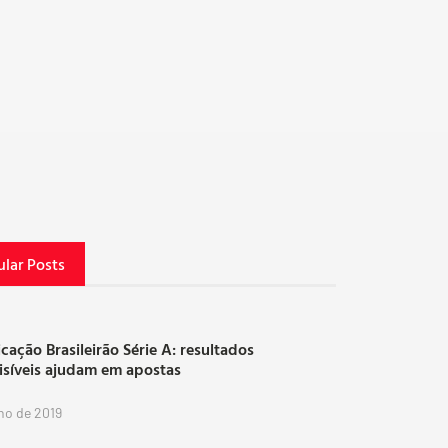
lar Posts
icação Brasileirão Série A: resultados
isíveis ajudam em apostas
lho de 2019