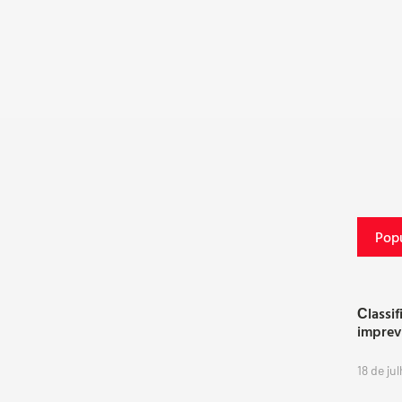
Popu
Сlassif
imprev
18 de ju