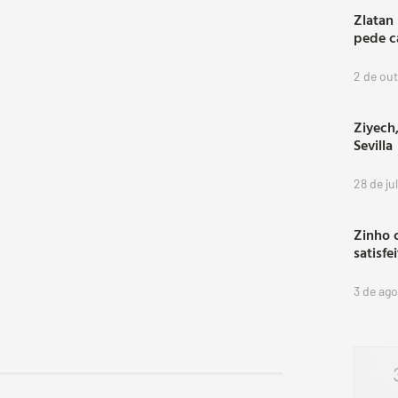
Zlatan
pede c
2 de ou
Ziyech,
Sevilla
28 de ju
Zinho 
satisfe
3 de ag