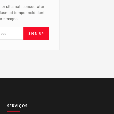
or sit amet, consectetur
 eiusmod tempor ncididunt
lore magna
SIGN UP
SERVIÇOS