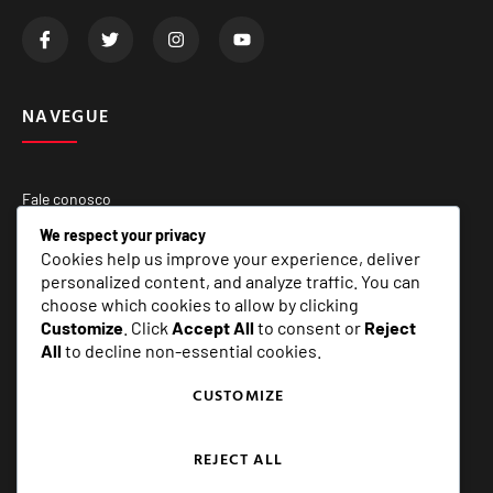
NAVEGUE
Fale conosco
Quem Somos
We respect your privacy
Cookies help us improve your experience, deliver
Matérias Especiais
personalized content, and analyze traffic. You can
choose which cookies to allow by clicking
Customize
. Click
Accept All
to consent or
Reject
SERVIÇOS
All
to decline non-essential cookies.
CUSTOMIZE
E+ Assessoria e Comunicação
REJECT ALL