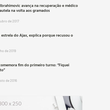
 Ibrahimovic avança na recuperação e médico
autela na volta aos gramados
tubro de 2017
 estrela do Ajax, explica porque recusou o
lho de 2019
comemora fim do primeiro turno: “Fiquei
ito”
osto de 2016