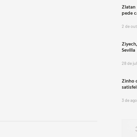
Zlatan
pede c
2 de ou
Ziyech,
Sevilla
28 de ju
Zinho 
satisfe
3 de ag