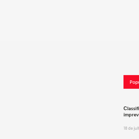
Popu
Сlassif
imprev
18 de ju