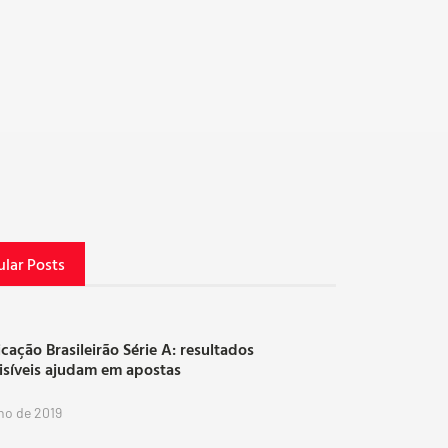
lar Posts
icação Brasileirão Série A: resultados
isíveis ajudam em apostas
lho de 2019