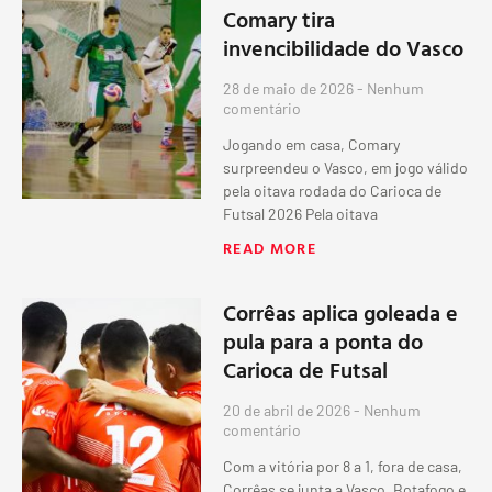
Comary tira
invencibilidade do Vasco
28 de maio de 2026
Nenhum
comentário
Jogando em casa, Comary
surpreendeu o Vasco, em jogo válido
pela oitava rodada do Carioca de
Futsal 2026 Pela oitava
READ MORE
Corrêas aplica goleada e
pula para a ponta do
Carioca de Futsal
20 de abril de 2026
Nenhum
comentário
Com a vitória por 8 a 1, fora de casa,
Corrêas se junta a Vasco, Botafogo e