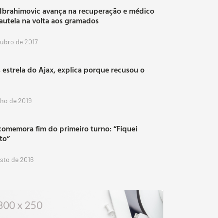
 Ibrahimovic avança na recuperação e médico
autela na volta aos gramados
tubro de 2017
 estrela do Ajax, explica porque recusou o
lho de 2019
comemora fim do primeiro turno: “Fiquei
ito”
osto de 2016