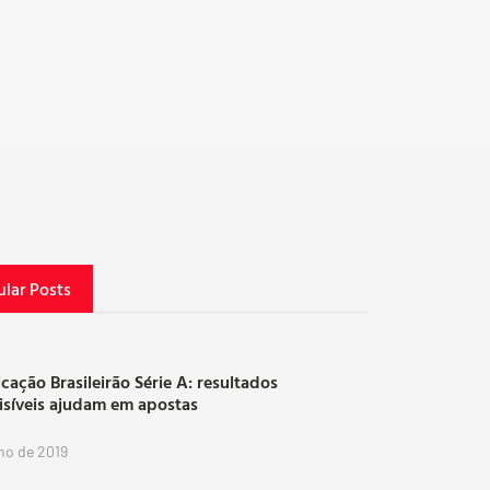
lar Posts
icação Brasileirão Série A: resultados
isíveis ajudam em apostas
lho de 2019