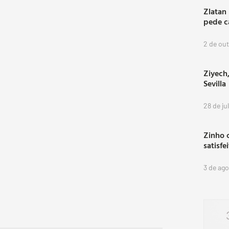
Zlatan
pede c
2 de ou
Ziyech,
Sevilla
28 de ju
Zinho 
satisfe
3 de ag