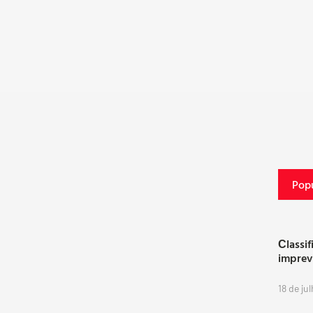
Popu
Сlassif
imprev
18 de ju