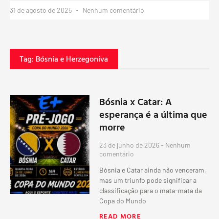
31 de agosto de 2025
Nenhum comentário
Tag: Bósnia e Herzegoniva
Bósnia x Catar: A
esperança é a última que
morre
23 de junho de 2026
Nenhum
comentário
Bósnia e Catar ainda não venceram,
mas um triunfo pode significar a
classificação para o mata-mata da
Copa do Mundo
READ MORE