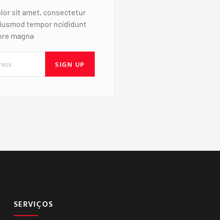
or sit amet, consectetur
 eiusmod tempor ncididunt
lore magna
SIGN UP
SERVIÇOS