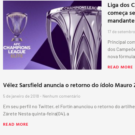
Liga dos 
começa se
mandante
17 de setembr
Principal co
dos Campeões
nova fórmula
READ MORE
Vélez Sarsfield anuncia o retorno do ídolo Mauro 
5 de janeiro de 2018
Nenhum comentário
Em seu perfil no Twitter, el Fortín anunciou o retorno do artil
Zárete Nesta quinta-feira(04), a
READ MORE