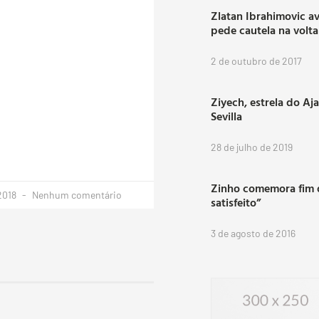
Zlatan Ibrahimovic a
pede cautela na volt
2 de outubro de 2017
Ziyech, estrela do Aj
Sevilla
28 de julho de 2019
Zinho comemora fim d
 2018
Nenhum comentário
satisfeito”
3 de agosto de 2016