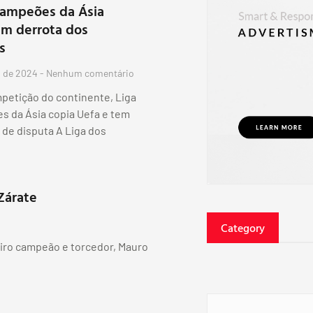
Campeões da Ásia
m derrota dos
s
o de 2024
Nenhum comentário
mpetição do continente, Liga
 da Ásia copia Uefa e tem
 de disputa A Liga dos
Zárate
Category
heiro campeão e torcedor, Mauro