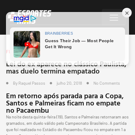
FUTEBOL BRASILEIRO
Lei do ex aparece no clássico Paulista,
mas duelo termina empatado
By
Raquel Passos
julho 20, 2018
No Comments
Em retorno após parada para a Copa,
Santos e Palmeiras ficam no empate
no Pacaembu
Na noite desta quinta-feira (19), Santos e Palmeiras retornaram aos
gramados, em duelo válido pelo Campeonato Brasileiro. A partida
que foi realizada no Estádio do Pacaembu ficou no empate em 1 a