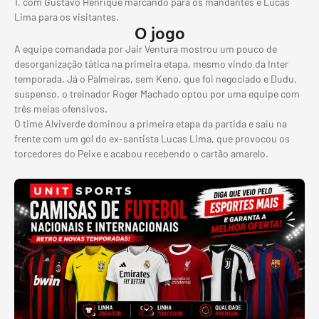
1, com Gustavo Henrique marcando para os mandantes e Lucas
Lima para os visitantes.
O jogo
A equipe comandada por Jair Ventura mostrou um pouco de
desorganização tática na primeira etapa, mesmo vindo da Inter
temporada. Já o Palmeiras, sem Keno, que foi negociado e Dudu,
suspenso, o treinador Roger Machado optou por uma equipe com
três meias ofensivos.
O time Alviverde dominou a primeira etapa da partida e saiu na
frente com um gol do ex-santista Lucas Lima, que provocou os
torcedores do Peixe e acabou recebendo o cartão amarelo.