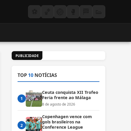
⚽
🏀
🏐
🥊
🏁
👟
PUBLICIDADE
TOP
10
NOTÍCIAS
Ceuta conquista XII Trofeo
Feria frente ao Málaga
1
8 de agosto de 2026
Copenhagen vence com
gols brasileiros na
2
Conference League