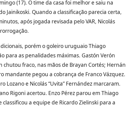
ngo (17). O time da casa foi melhor e saiu na
o Jainikoski. Quando a classificação parecia certa,
 minutos, após jogada revisada pelo VAR, Nicolás
prorrogação.
dicionais, porém o goleiro uruguaio Thiago
ão para as penalidades máximas. Gastón Verón
án chutou fraco, nas mãos de Brayan Cortés; Hernán
iro mandante pegou a cobrança de Franco Vázquez.
ndro Lozano e Nicolás “Uvita” Fernández marcaram.
iano Rigoni acertou. Enzo Pérez parou em Thiago
lassificou a equipe de Ricardo Zielinski para a