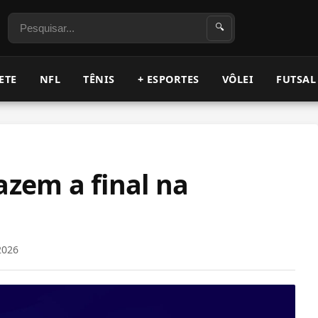
Pesquisar
🔍
ETE
NFL
TÊNIS
+ ESPORTES
VÔLEI
FUTSAL
azem a final na
2026