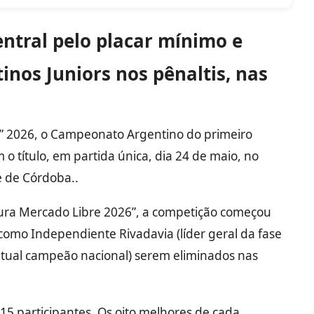
entral pelo placar mínimo e
inos Juniors nos pênaltis, nas
” 2026, o Campeonato Argentino do primeiro
 o título, em partida única, dia 24 de maio, no
e de Córdoba..
ra Mercado Libre 2026”, a competição c
omeçou
o como Independiente Rivadavia (líder geral da fase
(atual campeão nacional) serem eliminados nas
15 participantes. Os
oito melhores de cada