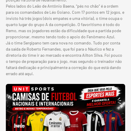
Pelos lados do Leão de Antônio Baena, “pés no chão” é a ordem
para os comandados de Léo Goiano. Com 17 pontos em 12 jogos, e
invicto há três jogos (dois empates e uma vitória), o time ocupa o
quarto lugar do grupo A da competição. O favoritismo é todo do
Remo, mas os jogadores estão da dificuldade que a partida pode
proporcionar, mesmo tendo todo o apoio do Fenômeno Azul.
Já o time Sergipano tem cara nova no comando. Tudo por conta
da saída de Roberto Fernandes, que foi para o Náutico e fez a
diretoria do time ir ao mercado e encontra Ailton Silva. Foi pouco
o tempo de preparação para o jogo, mas segundo o treinador não
faltará dedicação e principalmente a correção do que está dando
errado até aqui.