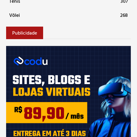
Tênis
307
Vôlei
268
Publicidade