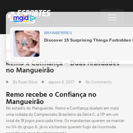
FUTEBOL BRASILEIRO
Remo x Confiança – Duas realidades
no Mangueirão
By
Ruan Silva
agosto 6, 2017
No Comments
Remo recebe o Confiança no
Mangueirão
No estádio do Mangueirão, Remo e Confiança duelam em mais
uma rodada do Campeonato Brasileiro da Série C, a 13ª em um
total de 18 jogos para cada time. Os mandantes querem se manter
no G4 do grupo A, já os visitantes querem fugir da incomoda
posição na zona de rebaixamento.