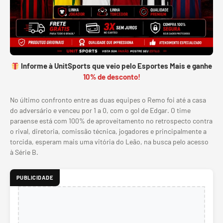
Informe à UnitSports que veio pelo Esportes Mais e ganhe
10% de desconto!
No último confronto entre as duas equipes o Remo foi até a casa
do adversário e venceu por 1 a 0, com o gol de Edgar. O time
paraense está com 100% de aproveitamento no retrospecto contra
o rival, diretoria, comissão técnica, jogadores e principalmente a
torcida, esperam mais uma vitória do Leão, na busca pelo acesso
à Série B.
PUBLICIDADE