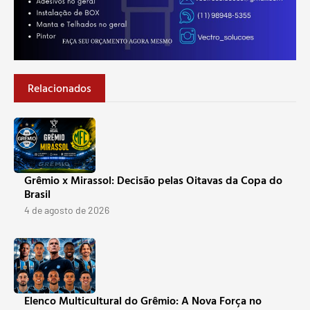
Relacionados
Grêmio x Mirassol: Decisão pelas Oitavas da Copa do
Brasil
4 de agosto de 2026
Elenco Multicultural do Grêmio: A Nova Força no